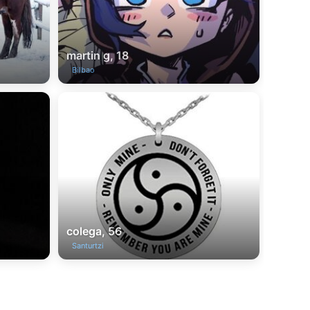
martin g, 18
Bilbao
colega, 56
Santurtzi