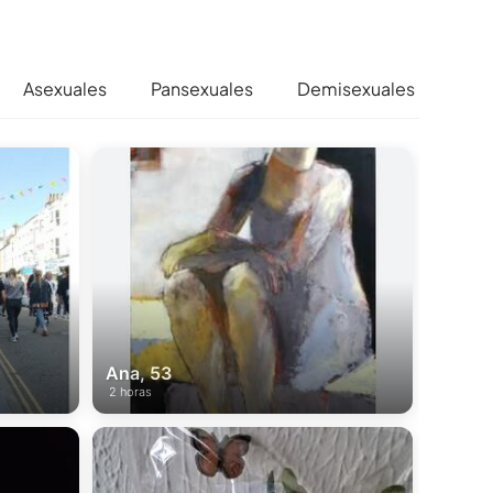
Asexuales
Pansexuales
Demisexuales
Ant
Ana, 53
2 horas