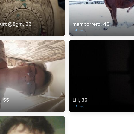
muro@8gm, 36
mamporrero, 40
Bilbao
, 55
Lili, 36
Bilbao