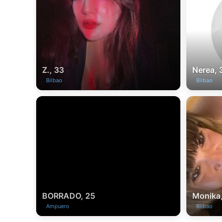
Z., 33
Nerea, 
Bilbao
Bilbao
BORRADO, 25
Monika
Ampuero
Bilbao