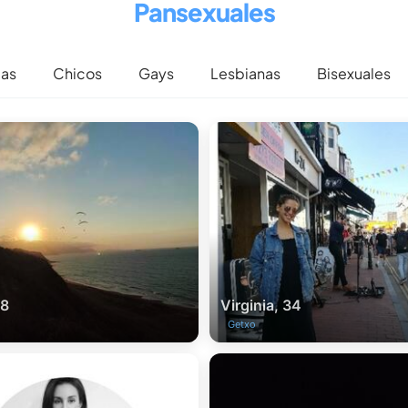
Pansexuales
cas
Chicos
Gays
Lesbianas
Bisexuales
28
Virginia, 34
Getxo