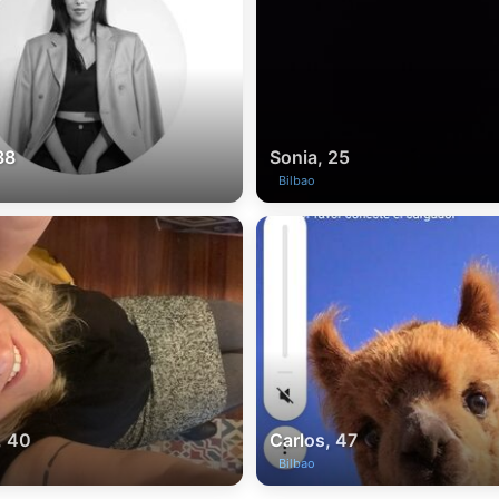
38
Sonia, 25
Bilbao
, 40
Carlos, 47
Bilbao