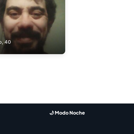
o, 40
🌙 Modo Noche