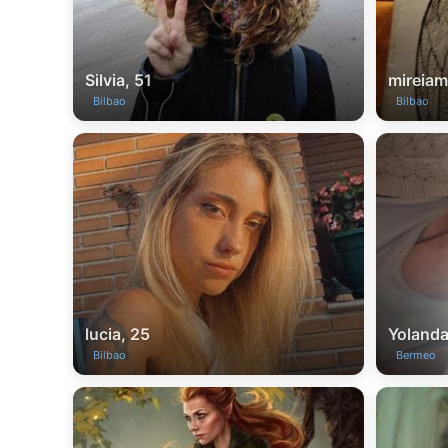
Silvia, 51
mireia
Bilbao
Bilbao
lucia, 25
Yolanda
Bilbao
Bermeo