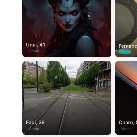
Unai, 41
Fernand
Vitoria
Online hoy
Fadi, 38
Charo, 
Vitoria
Vitoria