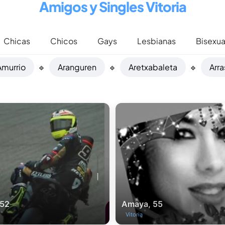
Amigos y Singles Vitoria
Chicas
Chicos
Gays
Lesbianas
Bisexua
Amurrio
🔹
Aranguren
🔹
Aretxabaleta
🔹
Arr
 52
Amaya, 55
Vitoria