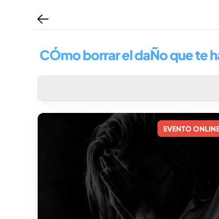
CÓmo borrar el daÑo que te 
EVENTO ONLIN