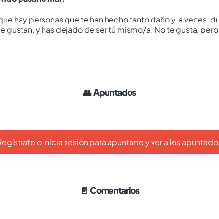
s que hay personas que te han hecho tanto daño y, a veces, du
 gustan, y has dejado de ser tú mismo/a. No te gusta, pero
👥
Apuntados
Regístrate o inicia sesión para apuntarte y ver a los apuntado
📄
Comentarios