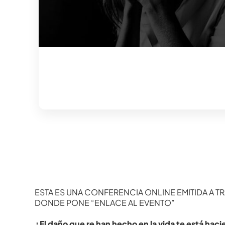
ESTA ES UNA CONFERENCIA ONLINE EMITIDA A TR
DONDE PONE “ENLACE AL EVENTO”
¿El daño que re han hecho en la vida te está hac