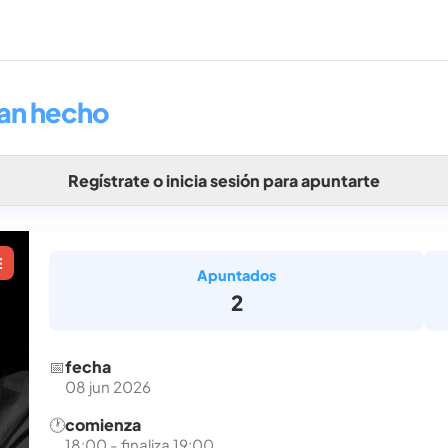
han hecho
Regístrate o inicia sesión para apuntarte
E
Apuntados
2
📅
fecha
08 jun 2026
🕐
comienza
18:00 - finaliza 19:00