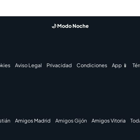
🌙 Modo Noche
kies
Aviso Legal
Privacidad
Condiciones
App 📱
Té
tián
Amigos Madrid
Amigos Gijón
Amigos Vitoria
Tod