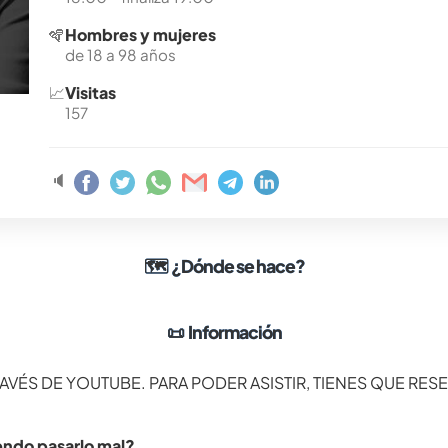
🪇
Hombres y mujeres
de 18 a 98 años
📈
Visitas
157
🔈
🗺
¿Dónde se hace?
📜
Información
AVÉS DE YOUTUBE. PARA PODER ASISTIR, TIENES QUE RES
iendo pasarlo mal?