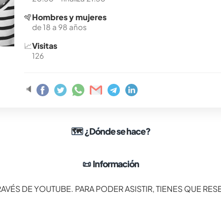
🪇
Hombres y mujeres
de 18 a 98 años
📈
Visitas
126
🔈
🗺
¿Dónde se hace?
📜
Información
AVÉS DE YOUTUBE. PARA PODER ASISTIR, TIENES QUE RE