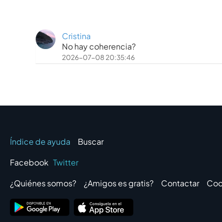
Cristina
No hay coherencia?
2026-07-08 20:35:46
Índice de ayuda
Buscar
Facebook
Twitter
¿Quiénes somos?
¿Amigos es gratis?
Contactar
Coo