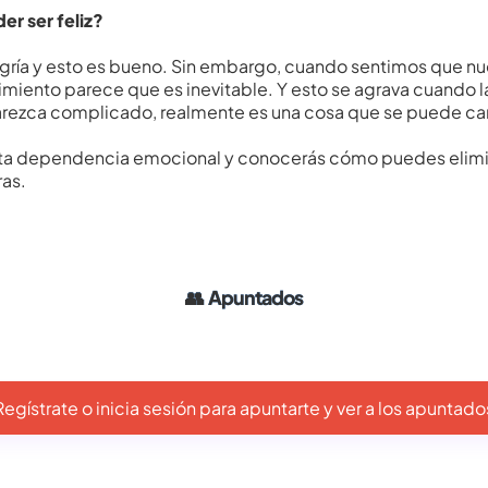
r ser feliz?
gría y esto es bueno. Sin embargo, cuando sentimos que nue
frimiento parece que es inevitable. Y esto se agrava cuando
rezca complicado, realmente es una cosa que se puede c
ta dependencia emocional y conocerás cómo puedes eliminar
ras.
👥
Apuntados
Regístrate o inicia sesión para apuntarte y ver a los apuntado