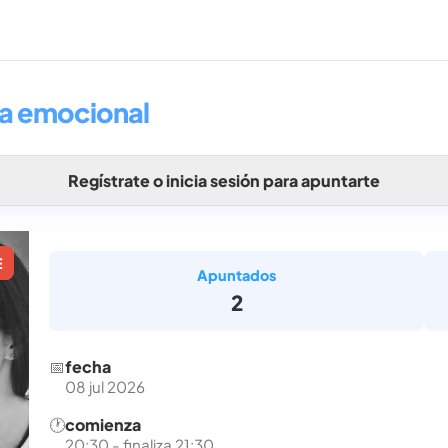
a emocional
Regístrate o inicia sesión para apuntarte
E
Apuntados
2
📅
fecha
08 jul 2026
🕐
comienza
20:30 - finaliza 21:30