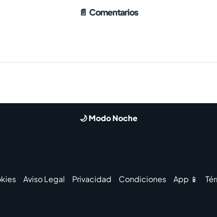
📄
Comentarios
🌙 Modo Noche
kies
Aviso Legal
Privacidad
Condiciones
App 📱
Té