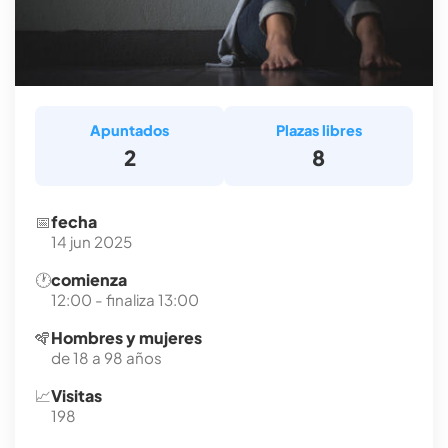
Apuntados
Plazas libres
2
8
📅
fecha
14 jun 2025
🕐
comienza
12:00 - finaliza 13:00
🪇
Hombres y mujeres
de 18 a 98 años
📈
Visitas
198