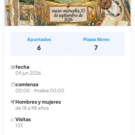
Apuntados
Plazas libres
6
7
📅
fecha
09 jun 2026
🕐
comienza
00:00 - finaliza 00:00
🪇
Hombres y mujeres
de 18 a 98 años
📈
Visitas
133