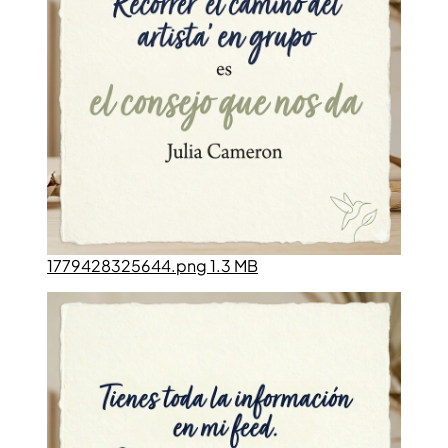
1779428325644.png 1.3 MB