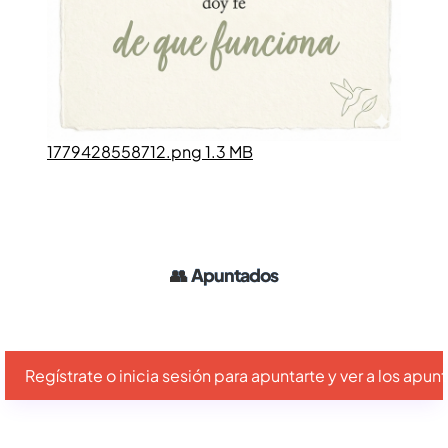
1779428558712.png 1.3 MB
👥
Apuntados
Regístrate o inicia sesión para apuntarte y ver a los apu