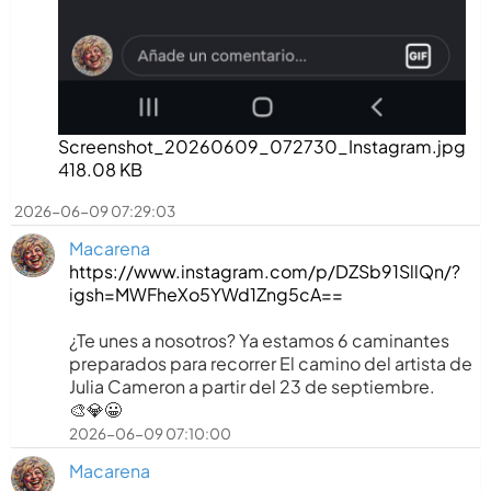
Screenshot_20260609_072730_Instagram.jpg
418.08 KB
2026-06-09 07:29:03
Macarena
https://www.instagram.com/p/DZSb91SllQn/?
igsh=MWFheXo5YWd1Zng5cA==
¿Te unes a nosotros? Ya estamos 6 caminantes
preparados para recorrer El camino del artista de
Julia Cameron a partir del 23 de septiembre.
🎨💎😀
2026-06-09 07:10:00
Macarena