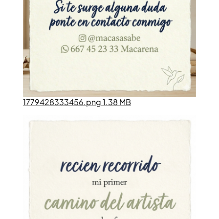
1779428333456.png 1.38 MB