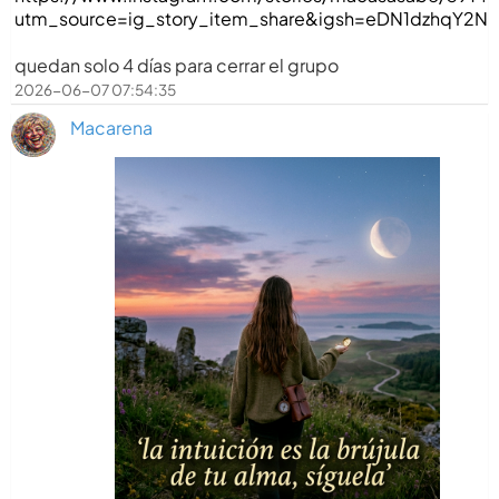
utm_source=ig_story_item_share&igsh=eDN1dzhqY2N
quedan solo 4 días para cerrar el grupo
2026-06-07 07:54:35
Macarena