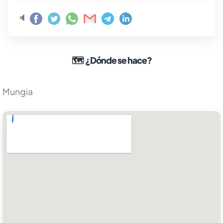
🔈
🗺
¿Dónde se hace?
Mungia