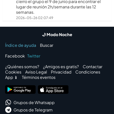
cierro el grupo el 9 de junio para encontrar el
lugar de reunión 2h/semana durante las 12
semanas.
2026-05-26 02:07:49
🌙 Modo Noche
Índice de ayuda
Buscar
Facebook
Twitter
¿Quiénes somos?
¿Amigos es gratis?
Contactar
Cookies
Aviso Legal
Privacidad
Condiciones
App 📱
Términos eventos
Grupos de Whatsapp
Grupos de Telegram