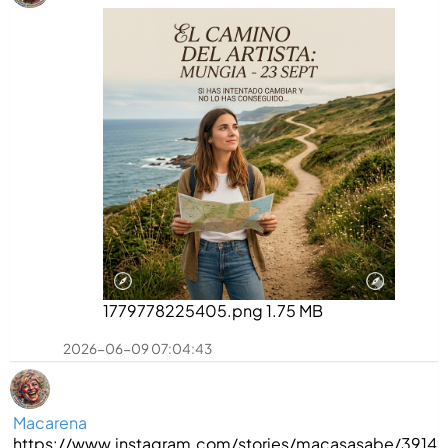
1779778225405.png
1.75 MB
2026-06-09 07:04:43
Macarena
https://www.instagram.com/stories/macasasabe/3914