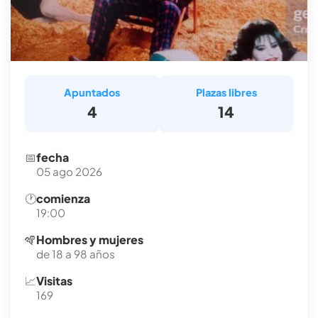
Apuntados
Plazas libres
4
14
📅
fecha
05 ago 2026
🕐
comienza
19:00
🪇
Hombres y mujeres
de 18 a 98 años
📈
Visitas
169