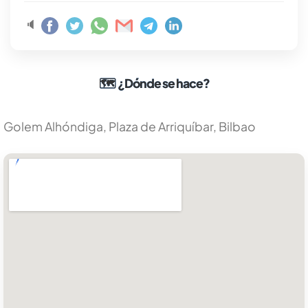
🔈
🗺
¿Dónde se hace?
Golem Alhóndiga, Plaza de Arriquíbar, Bilbao