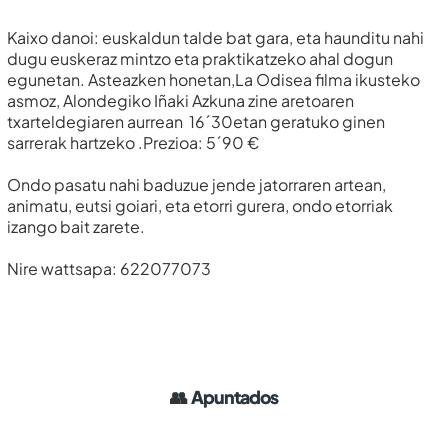
Kaixo danoi: euskaldun talde bat gara, eta haunditu nahi
dugu euskeraz mintzo eta praktikatzeko ahal dogun
egunetan. Asteazken honetan,La Odisea filma ikusteko
asmoz, Alondegiko Iñaki Azkuna zine aretoaren
txarteldegiaren aurrean 16´30etan geratuko ginen
sarrerak hartzeko .Prezioa: 5´90 €
Ondo pasatu nahi baduzue jende jatorraren artean,
animatu, eutsi goiari, eta etorri gurera, ondo etorriak
izango bait zarete.
Nire wattsapa: 622077073
👥
Apuntados