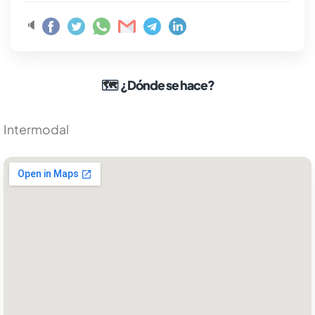
🔈
🗺
¿Dónde se hace?
Intermodal