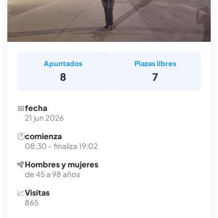
Apuntados
Plazas libres
8
7
📅
fecha
21 jun 2026
🕐
comienza
08:30 - finaliza 19:02
🪇
Hombres y mujeres
de 45 a 98 años
📈
Visitas
865