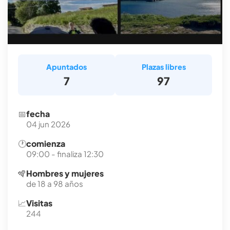
Apuntados
Plazas libres
7
97
📅
fecha
04 jun 2026
🕐
comienza
09:00 - finaliza 12:30
🪇
Hombres y mujeres
de 18 a 98 años
📈
Visitas
244