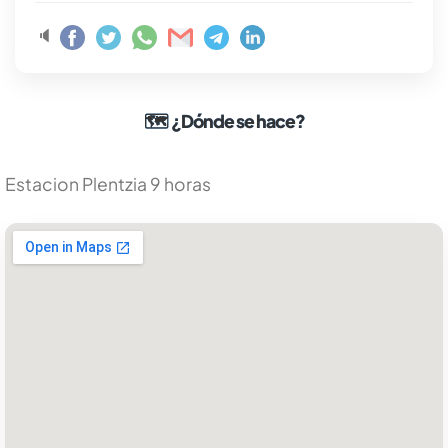
🔈
🗺
¿Dónde se hace?
Estacion Plentzia 9 horas