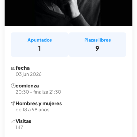
Apuntados
Plazas libres
1
9
📅
fecha
03 jun 2026
🕐
comienza
20:30 - finaliza 21:30
🪇
Hombres y mujeres
de 18 a 98 años
📈
Visitas
147