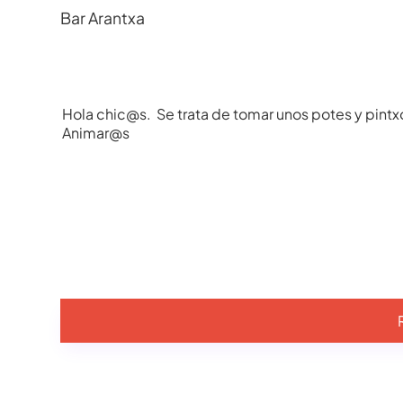
Bar Arantxa
Hola chic@s. Se trata de tomar unos potes y pintxo
Animar@s