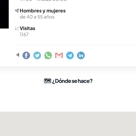
🪇
Hombres y mujeres
de 40 a 55 años
📈
Visitas
1167
🔈
🗺
¿Dónde se hace?