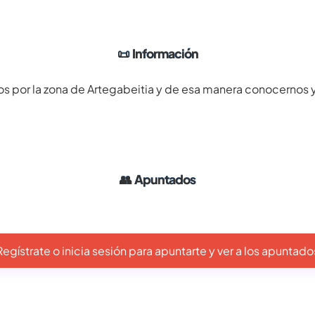
📜
Información
s por la zona de Artegabeitia y de esa manera conocernos y 
👥
Apuntados
Regístrate o inicia sesión para apuntarte y ver a los apuntado