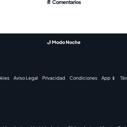
📄
Comentarios
🌙 Modo Noche
kies
Aviso Legal
Privacidad
Condiciones
App 📱
Té