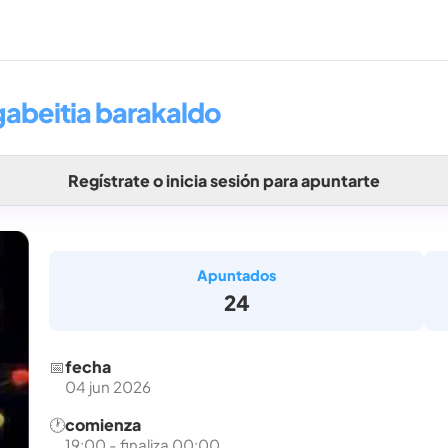
egabeitia barakaldo
Regístrate o inicia sesión para apuntarte
Apuntados
24
📅
fecha
04 jun 2026
🕐
comienza
19:00 - finaliza 00:00