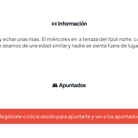
📜
Información
char unas risas. El miércoles en a terraza del itzuli norte, c
eamos de una edad similar y nadie se sienta fuera de lugar
👥
Apuntados
Regístrate o inicia sesión para apuntarte y ver a los apuntado