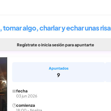
omar algo, charlar y echar unas risa
Regístrate o inicia sesión para apuntarte
Apuntados
9
📅
fecha
03 jun 2026
🕐
comienza
18:00 - finaliza