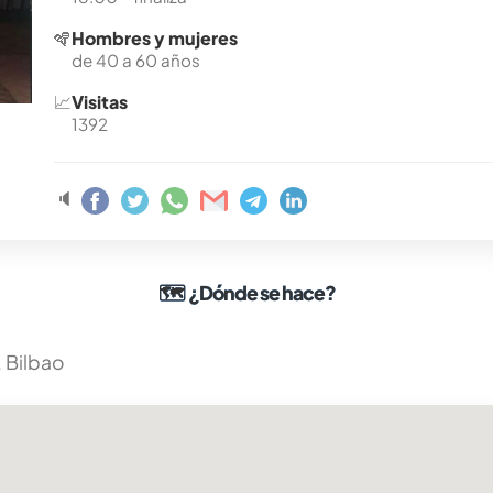
🪇
Hombres y mujeres
de 40 a 60 años
📈
Visitas
1392
🔈
🗺
¿Dónde se hace?
, Bilbao