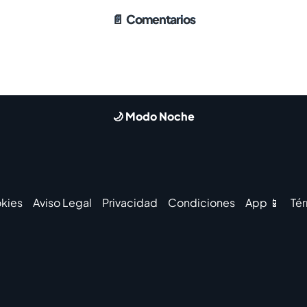
📄
Comentarios
🌙 Modo Noche
kies
Aviso Legal
Privacidad
Condiciones
App 📱
Té