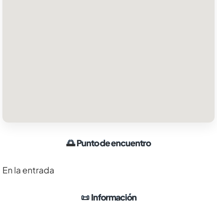
🌅
Punto de encuentro
En la entrada
📜
Información