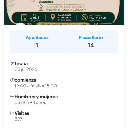
Apuntados
Plazas libres
1
14
📅
fecha
03 jul 2026
🕐
comienza
19:00 - finaliza 15:00
🪇
Hombres y mujeres
de 18 a 98 años
📈
Visitas
897