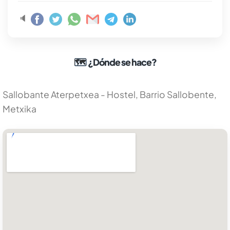
🔈
🗺
¿Dónde se hace?
Sallobante Aterpetxea - Hostel, Barrio Sallobente,
Metxika