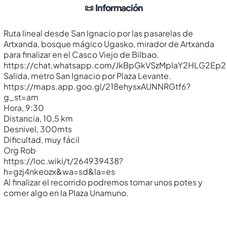
📜
Información
Ruta lineal desde San Ignacio por las pasarelas de
Artxanda, bosque mágico Ugasko, mirador de Artxanda
para finalizar en el Casco Viejo de Bilbao.
https://chat.whatsapp.com/JkBpGkVSzMpIaY2HLG2Ep2
Salida, metro San Ignacio por Plaza Levante.
https://maps.app.goo.gl/218ehysxAUNNRGtf6?
g_st=am
Hora, 9:30
Distancia, 10,5 km
Desnivel, 300mts
Dificultad, muy fácil
Org Rob
https://loc.wiki/t/264939438?
h=gzj4nkeozx&wa=sd&la=es
Al finalizar el recorrido podremos tomar unos potes y
comer algo en la Plaza Unamuno.