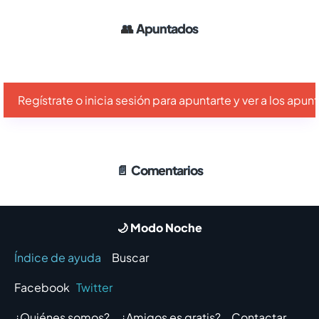
👥
Apuntados
Regístrate o inicia sesión para apuntarte y ver a los apu
📄
Comentarios
🌙 Modo Noche
Índice de ayuda
Buscar
Facebook
Twitter
¿Quiénes somos?
¿Amigos es gratis?
Contactar