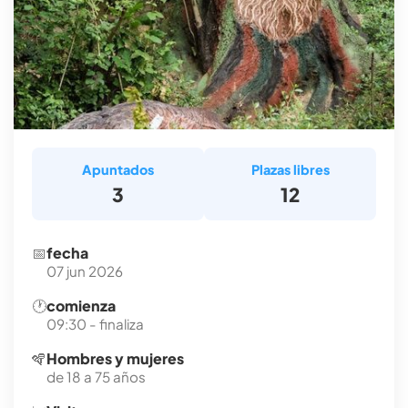
Apuntados
Plazas libres
3
12
📅
fecha
07 jun 2026
🕐
comienza
09:30 - finaliza
🪇
Hombres y mujeres
de 18 a 75 años