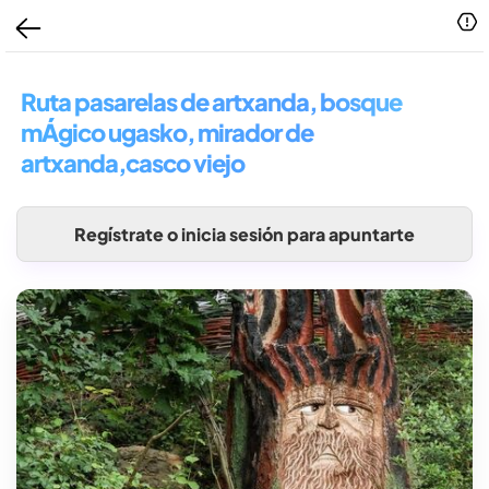
Ruta pasarelas de artxanda, bosque
mÁgico ugasko, mirador de
artxanda,casco viejo
Regístrate o inicia sesión para apuntarte