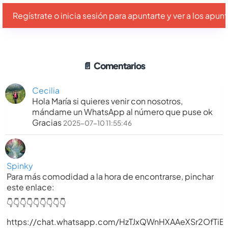
Regístrate o inicia sesión para apuntarte y ver a los apu
📄
Comentarios
Cecilia
Hola María si quieres venir con nosotros,
mándame un WhatsApp al número que puse ok
Gracias
2025-07-10 11:55:46
Spinky
Para más comodidad a la hora de encontrarse, pinchar
este enlace:
👇👇👇👇👇👇👇👇👇
https://chat.whatsapp.com/HzTJxQWnHXAAeXSr2OfTiB