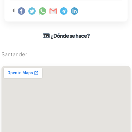
🔈
🗺
¿Dónde se hace?
Santander