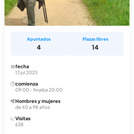
Apuntados
Plazas libres
4
14
📅
fecha
13 jul 2025
🕐
comienza
09:00 - finaliza 20:00
🪇
Hombres y mujeres
de 40 a 98 años
📈
Visitas
638