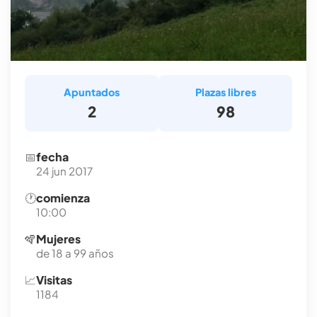
Apuntados
Plazas libres
2
98
📅
fecha
24 jun 2017
🕐
comienza
10:00
🪇
Mujeres
de 18 a 99 años
📈
Visitas
1184