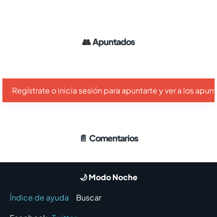
👥
Apuntados
Regístrate o inicia sesión para apuntarte y ver a los apu
📄
Comentarios
🌙 Modo Noche
Índice de ayuda
Buscar