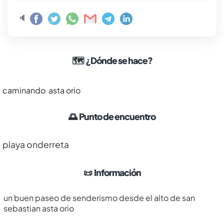
🔈
🗺
¿Dónde se hace?
caminando asta orio
🌅
Punto de encuentro
playa onderreta
📜
Información
un buen paseo de senderismo desde el alto de san
sebastian asta orio