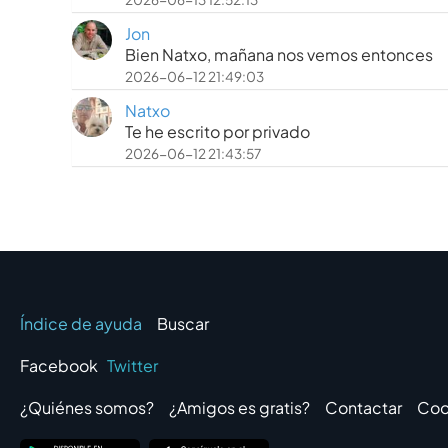
Jon
Bien Natxo, mañana nos vemos entonces
2026-06-12 21:49:03
Natxo
Te he escrito por privado
2026-06-12 21:43:57
Índice de ayuda
Buscar
Facebook
Twitter
¿Quiénes somos?
¿Amigos es gratis?
Contactar
Coo