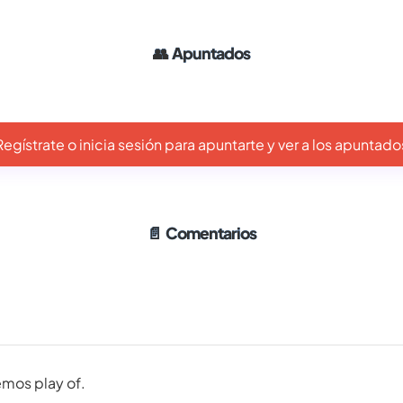
👥
Apuntados
Regístrate o inicia sesión para apuntarte y ver a los apuntado
📄
Comentarios
mos play of.