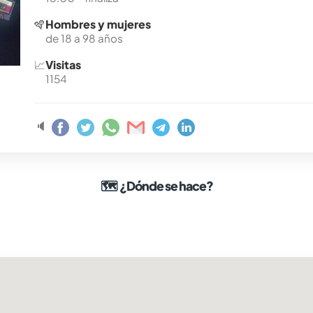
🪇
Hombres y mujeres
de 18 a 98 años
📈
Visitas
1154
🔈
🗺
¿Dónde se hace?