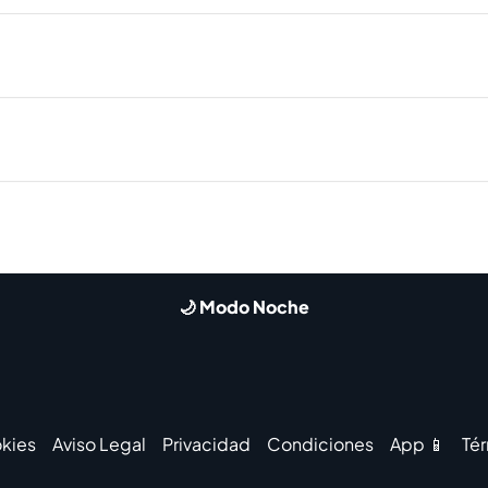
🌙 Modo Noche
kies
Aviso Legal
Privacidad
Condiciones
App 📱
Té