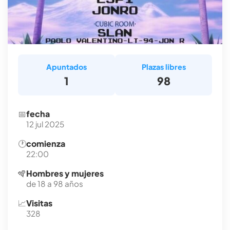
Apuntados
Plazas libres
1
98
📅
fecha
12 jul 2025
🕐
comienza
22:00
🪇
Hombres y mujeres
de 18 a 98 años
📈
Visitas
328