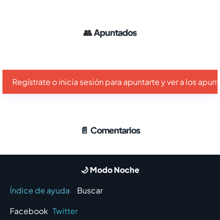
👥
Apuntados
Regístrate o inicia sesión para apuntarte y ver a los apu
📄
Comentarios
🌙 Modo Noche
Índice de ayuda
Buscar
Facebook
Twitter