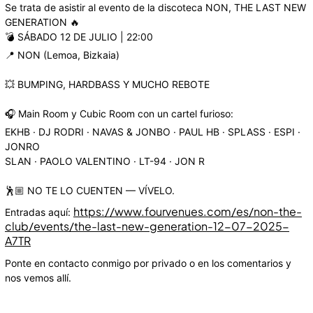
Se trata de asistir al evento de la discoteca NON, THE LAST NEW
GENERATION 🔥
💣 SÁBADO 12 DE JULIO | 22:00
📍 NON (Lemoa, Bizkaia)
💥 BUMPING, HARDBASS Y MUCHO REBOTE
🎧 Main Room y Cubic Room con un cartel furioso:
EKHB · DJ RODRI · NAVAS & JONBO · PAUL HB · SPLASS · ESPI ·
JONRO
SLAN · PAOLO VALENTINO · LT-94 · JON R
🕺🏼 NO TE LO CUENTEN — VÍVELO.
https://www.fourvenues.com/es/non-the-
Entradas aquí:
club/events/the-last-new-generation-12-07-2025-
A7TR
Ponte en contacto conmigo por privado o en los comentarios y
nos vemos allí.