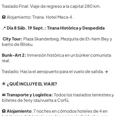
Traslado Final: Viaje de regreso a la capital 280 km.
🏨 Alojamiento: Tirana. Hotel Mece 4 .
📍
Día 8 Sáb. 19 Sept.: Tirana Histórica y Despedida
City Tour:
Plaza Skanderbeg, Mezquita de Et-hem Bey y
barrio de Blloku.
Bunk-Art 2:
Inmersión histórica en un búnker comunista
real.
Traslado: Hacia el aeropuerto para el vuelo de salida. ✈️
🌟
¿QUÉ INCLUYE EL VIAJE?
🚐
Transporte y Logística:
Todos los traslados terrestres y
billetes de ferry ida/vuelta a Corfú.
🏨
Alojamiento
: 7 noches en cómodos hoteles de 4 en