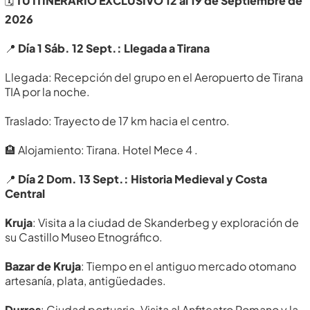
🗓️
TU ITINERARIO EXCLUSIVO 12 al 19 de Septiembre de
2026
📍
Día 1 Sáb. 12 Sept.: Llegada a Tirana
Llegada: Recepción del grupo en el Aeropuerto de Tirana
TIA por la noche.
Traslado: Trayecto de 17 km hacia el centro.
🏨 Alojamiento: Tirana. Hotel Mece 4 .
📍
Día 2 Dom. 13 Sept.: Historia Medieval y Costa
Central
Kruja
: Visita a la ciudad de Skanderbeg y exploración de
su Castillo Museo Etnográfico.
Bazar de Kruja
: Tiempo en el antiguo mercado otomano
artesanía, plata, antigüedades.
Durres
: Ciudad portuaria. Visita al Anfiteatro Romano y la