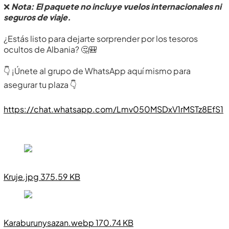
❌
Nota: El paquete no incluye vuelos internacionales ni
seguros de viaje.
¿Estás listo para dejarte sorprender por los tesoros
ocultos de Albania? 🤔🎒
👇 ¡Únete al grupo de WhatsApp aquí mismo para
asegurar tu plaza 👇
https://chat.whatsapp.com/Lmv050MSDxV1rMSTz8EfS1
Kruje.jpg 375.59 KB
Karaburunysazan.webp 170.74 KB