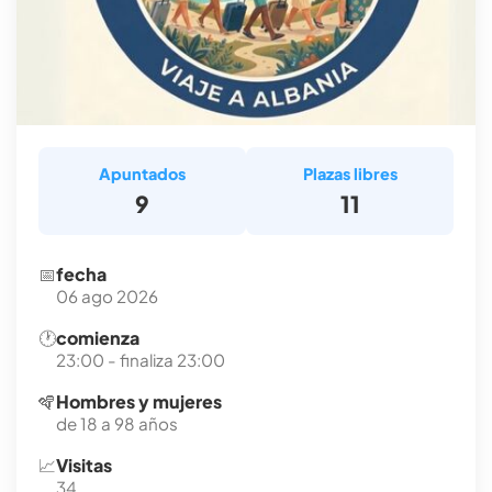
Apuntados
Plazas libres
9
11
📅
fecha
06 ago 2026
🕐
comienza
23:00 - finaliza 23:00
🪇
Hombres y mujeres
de 18 a 98 años
📈
Visitas
34