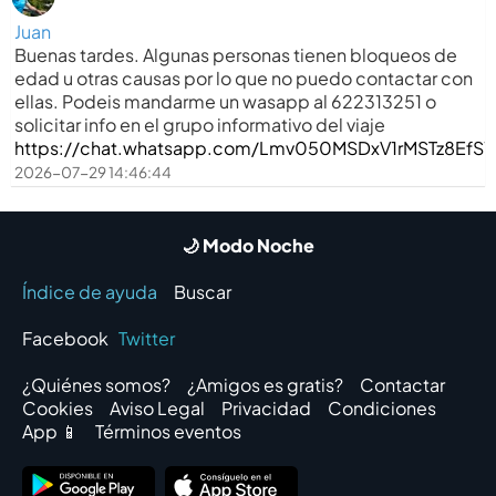
Juan
Buenas tardes. Algunas personas tienen bloqueos de
edad u otras causas por lo que no puedo contactar con
ellas. Podeis mandarme un wasapp al 622313251 o
solicitar info en el grupo informativo del viaje
https://chat.whatsapp.com/Lmv050MSDxV1rMSTz8EfS1
2026-07-29 14:46:44
🌙 Modo Noche
Índice de ayuda
Buscar
Facebook
Twitter
¿Quiénes somos?
¿Amigos es gratis?
Contactar
Cookies
Aviso Legal
Privacidad
Condiciones
App 📱
Términos eventos