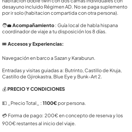
habitacion doble twin con dos camas individuales con
desayuno incluido Régimen AD. No se paga suplemento
por ir solo (habitacion compartida con otra persona).
🧑‍💼
Acompañamiento
: Guía local de habla hispana
coordinador de viaje a tu disposición los 8 días.
🎟️
Accesos y Experiencias:
Navegación en barco a Sazan y Karaburun.
Entradas y visitas guiadas a: Butrinto, Castillo de Kruja,
Castillo de Gjirokastra, Blue Eye y Bunk-Art 2.
💰
PRECIO Y CONDICIONES
💵 _Precio Total_ :
1100€
por persona.
💳 Forma de pago: 200€ en concepto de reserva y los
900€ restantes al inicio del viaje.