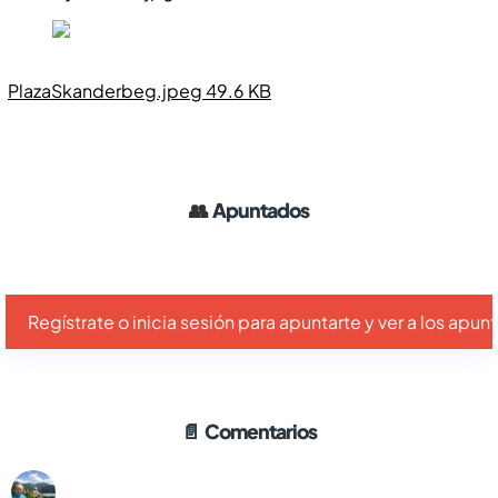
PlazaSkanderbeg.jpeg 49.6 KB
👥
Apuntados
Regístrate o inicia sesión para apuntarte y ver a los apu
📄
Comentarios