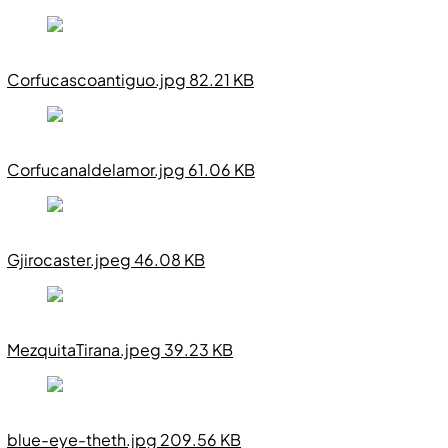
Corfucascoantiguo.jpg 82.21 KB
Corfucanaldelamor.jpg 61.06 KB
Gjirocaster.jpeg 46.08 KB
MezquitaTirana.jpeg 39.23 KB
blue-eye-theth.jpg 209.56 KB