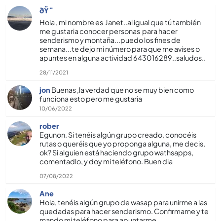
ðŸ¨
Hola , mi nombre es Janet..al igual que tú también
me gustaria conocer personas para hacer
senderismo y montaña...puedo los fines de
semana...te dejo mi número para que me avises o
apuntes en alguna actividad 643016289..saludos..
28/11/2021
jon
Buenas ,la verdad que no se muy bien como
funciona esto pero me gustaria
10/06/2022
rober
Egunon. Si tenéis algún grupo creado, conocéis
rutas o queréis que yo proponga alguna, me decis,
ok? Si alguien está haciendo grupo wathsapps,
comentadlo, y doy mi teléfono. Buen dia
07/08/2022
Ane
Hola, tenéis algún grupo de wasap para unirme a las
quedadas para hacer senderismo. Confirmame y te
mando mi teléfono para apuntarme.