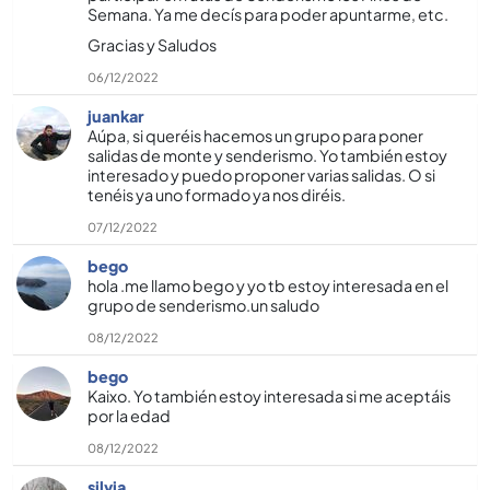
Semana. Ya me decí­s para poder apuntarme, etc.
Gracias y Saludos
06/12/2022
juankar
Aúpa, si queréis hacemos un grupo para poner
salidas de monte y senderismo. Yo también estoy
interesado y puedo proponer varias salidas. O si
tenéis ya uno formado ya nos diréis.
07/12/2022
bego
hola .me llamo bego y yo tb estoy interesada en el
grupo de senderismo.un saludo
08/12/2022
bego
Kaixo. Yo también estoy interesada si me aceptáis
por la edad
08/12/2022
silvia