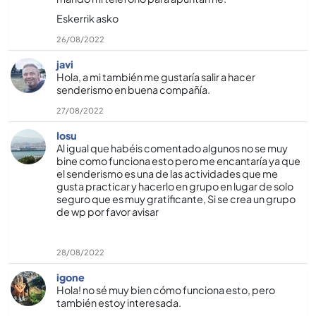
Eskerrik asko
26/08/2022
javi
Hola, a mi también me gustarí­a salir a hacer
senderismo en buena compañí­a.
27/08/2022
Iosu
Al igual que habéis comentado algunos no se muy
bine como funciona esto pero me encantarí­a ya que
el senderismo es una de las actividades que me
gusta practicar y hacerlo en grupo en lugar de solo
seguro que es muy gratificante, Si se crea un grupo
de wp por favor avisar
28/08/2022
igone
Hola! no sé muy bien cómo funciona esto, pero
también estoy interesada.