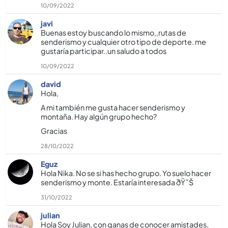
10/09/2022
javi
Buenas estoy buscando lo mismo,,rutas de
senderismo y cualquier otro tipo de deporte. me
gustarí­a participar..un saludo a todos
10/09/2022
david
Hola,
A mi también me gusta hacer senderismo y
montaña. Hay algún grupo hecho?
Gracias
28/10/2022
Eguz
Hola Nika. No se si has hecho grupo. Yo suelo hacer
senderismo y monte. Estarí­a interesada ðŸ˜Š
31/10/2022
julian
Hola Soy Julian, con ganas de conocer amistades,