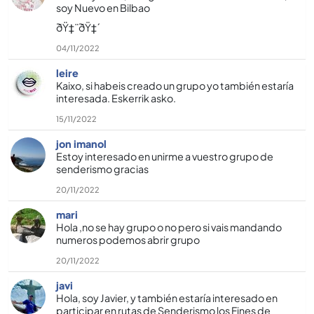
soy Nuevo en Bilbao
ðŸ‡¨ðŸ‡´
04/11/2022
leire
Kaixo, si habeis creado un grupo yo también estarí­a
interesada. Eskerrik asko.
15/11/2022
jon imanol
Estoy interesado en unirme a vuestro grupo de
senderismo gracias
20/11/2022
mari
Hola ,no se hay grupo o no pero si vais mandando
numeros podemos abrir grupo
20/11/2022
javi
Hola, soy Javier, y también estarí­a interesado en
participar en rutas de Senderismo los Fines de