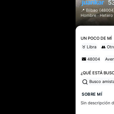
juankar
5
📍
Bilbao
(48004
Hombre ·
Hetero
UN POCO DE MÍ
♉ Libra
👥 Otr
🌃 48004
Aven
¿QUÉ ESTÁ BUS
Busco amis
SOBRE MÍ
Sin descripción d