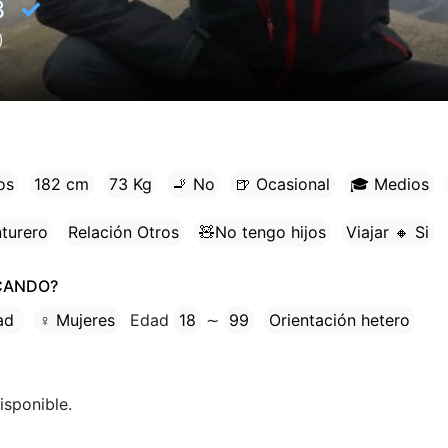
✓
3
)
os
182 cm
73 Kg
🚬 No
🍺 Ocasional
🎓 Medios
turero
Relación Otros
🧸No tengo hijos
Viajar 🔸 Si
CANDO?
tad
♀ Mujeres
Edad
18
∼
99
Orientación hetero
isponible.