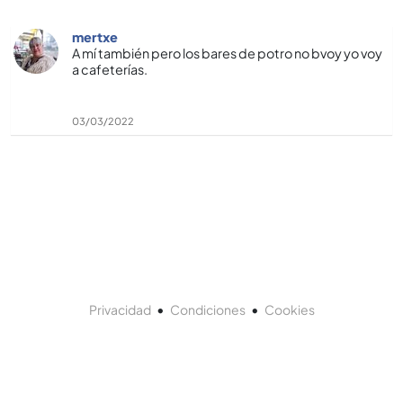
mertxe
A mí­ también pero los bares de potro no bvoy yo voy
a cafeterí­as.
03/03/2022
•
•
Privacidad
Condiciones
Cookies