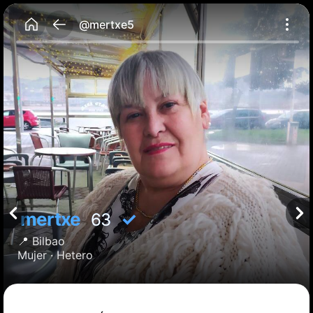
@mertxe5
mertxe
✓
63
📍
Bilbao
Mujer ·
Hetero