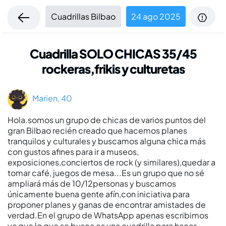
Cuadrillas Bilbao
24 ago 2025
Cuadrilla SOLO CHICAS 35/45
rockeras,frikis y culturetas
Marien, 40
Hola.somos un grupo de chicas de varios puntos del
gran Bilbao recién creado que hacemos planes
tranquilos y culturales y buscamos alguna chica más
con gustos afines para ir a museos,
exposiciones,conciertos de rock (y similares),quedar a
tomar café, juegos de mesa...Es un grupo que no sé
ampliará más de 10/12personas y buscamos
únicamente buena gente afín,con iniciativa para
proponer planes y ganas de encontrar amistades de
verdad.En el grupo de WhatsApp apenas escribimos
ya que lo que se busca es una cuadrilla para hacer