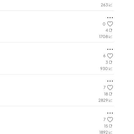
263 📈
0
4 📑
1708 📈
6
3 📑
930 📈
7
18 📑
2829 📈
7
15 📑
1892 📈