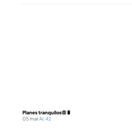
Planes tranquilos🦋🐛
05 mar
Ar, 42