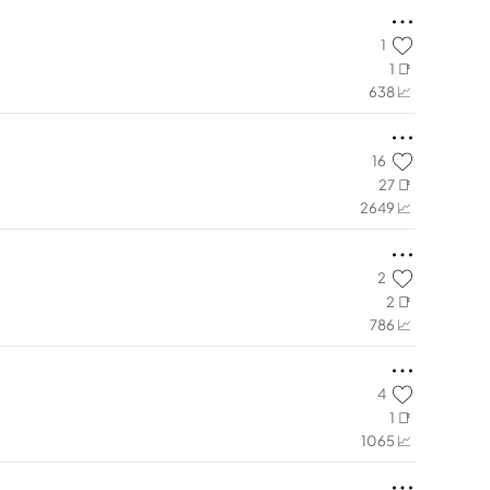
1
1 📑
638 📈
16
27 📑
2649 📈
2
2 📑
786 📈
4
1 📑
1065 📈