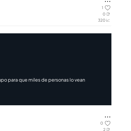
1
0 📑
320 📈
upo para que miles de personas lo vean
0
2 📑