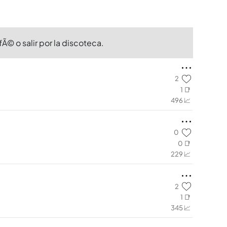
Ã© o salir por la discoteca.
2
1 📑
496 📈
0
0 📑
229 📈
2
1 📑
345 📈