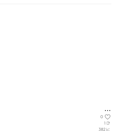
0
1 📑
382 📈