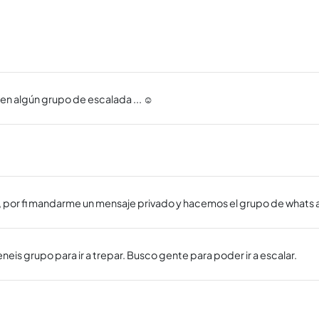
n algún grupo de escalada ... ☺️
 por fi mandarme un mensaje privado y hacemos el grupo de whats 
eneis grupo para ir a trepar. Busco gente para poder ir a escalar.