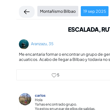
Montañismo Bilbao
19 sep 2025
ESCALADA, RU
Aranzazu, 35
Me encantaria formar o encontrar un grupo de gen
acuaticos. Acabo de llegar a Bilbao y todavia no
5
carlos
Hola
Ya has encontrado grupo.
Yo estoy en un par de ellos de salidas.