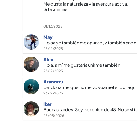
Me gusta la naturaleza y la aventura activa.
Si te animas
01/12/2025
May
Holaa yo también me apunto , y también ando e
25/12/2025
Alex
Hola, a mí me gustaría unirme también
25/12/2025
Aranzazu
perdonarme que no me volvoa meter por aqui,
26/12/2025
Iker
Buenas tardes. Soy iker chico de 48. No se si t
25/05/2026