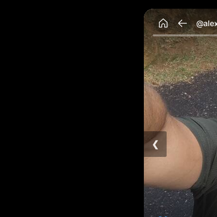
@ale
❮