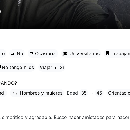
✓
)
ero
🚬 No
🍺 Ocasional
🎓 Universitarios
🏢 Trabaja
No tengo hijos
Viajar 🔸 Si
CANDO?
tad
♂♀ Hombres y mujeres
Edad
35
∼
45
Orientaci
, simpático y agradable. Busco hacer amistades para hacer