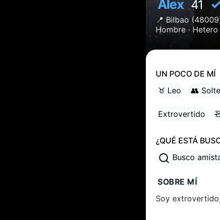
Alex
41
📍
Bilbao
(48009
Hombre ·
Hetero
UN POCO DE MÍ
♉ Leo
👥 Solt
Extrovertido

¿QUÉ ESTÁ BUS
Busco amis
SOBRE MÍ
Soy extrovertido