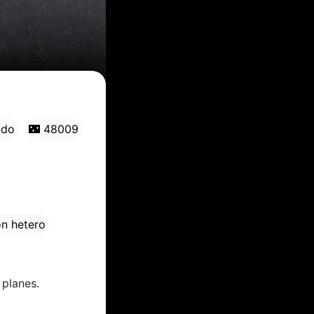
ndo
🌃 48009
ón hetero
 planes.