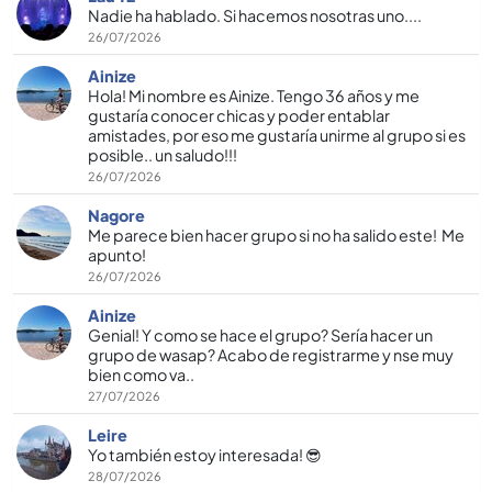
Nadie ha hablado. Si hacemos nosotras uno....
26/07/2026
Ainize
Hola! Mi nombre es Ainize. Tengo 36 años y me
gustaría conocer chicas y poder entablar
amistades, por eso me gustaría unirme al grupo si es
posible.. un saludo!!!
26/07/2026
Nagore
Me parece bien hacer grupo si no ha salido este! Me
apunto!
26/07/2026
Ainize
Genial! Y como se hace el grupo? Sería hacer un
grupo de wasap? Acabo de registrarme y nse muy
bien como va..
27/07/2026
Leire
Yo también estoy interesada! 😎
28/07/2026