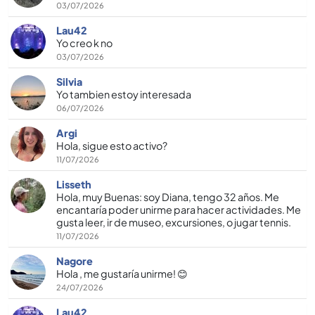
03/07/2026
Lau42
Yo creo k no
03/07/2026
Silvia
Yo tambien estoy interesada
06/07/2026
Argi
Hola, sigue esto activo?
11/07/2026
Lisseth
Hola, muy Buenas: soy Diana, tengo 32 años. Me
encantaría poder unirme para hacer actividades. Me
gusta leer, ir de museo, excursiones, o jugar tennis.
11/07/2026
Nagore
Hola , me gustaría unirme! 😊
24/07/2026
Lau42