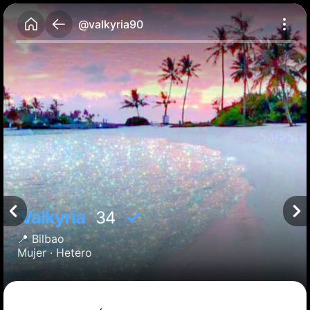
@valkyria90
Valkyria
✓
34
📍
Bilbao
Mujer ·
Hetero