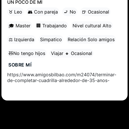
UN POCO DE MÍ
♉ Leo
👥 Con pareja
🚬 No
🍺 Ocasional
🎓 Master
🏢 Trabajando
Nivel cultural Alto
⚖ Izquierda
Simpatico
Relación Solo amigos
🧸No tengo hijos
Viajar 🔸 Ocasional
SOBRE MÍ
https://www.amigosbilbao.com/m24074/terminar-
de-completar-cuadrilla-alrededor-de-35-anos-