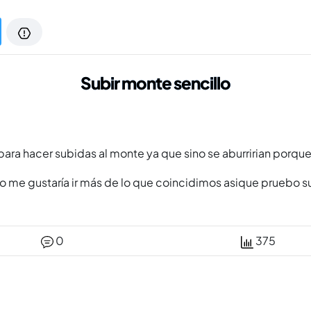
Subir monte sencillo
ara hacer subidas al monte ya que sino se aburririan porque
 me gustaría ir más de lo que coincidimos asique pruebo su
0
375