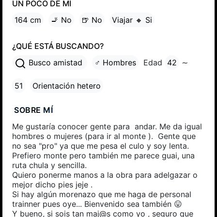
UN POCO DE MÍ
164 cm
🚬 No
🍺 No
Viajar 🔸 Si
¿QUÉ ESTÁ BUSCANDO?
Busco amistad
♂ Hombres
Edad
42
∼
51
Orientación hetero
SOBRE MÍ
Me gustaría conocer gente para andar. Me da igual
hombres o mujeres (para ir al monte ). Gente que
no sea "pro" ya que me pesa el culo y soy lenta.
Prefiero monte pero también me parece guai, una
ruta chula y sencilla.
Quiero ponerme manos a la obra para adelgazar o
mejor dicho pies jeje .
Si hay algún morenazo que me haga de personal
trainner pues oye... Bienvenido sea también 😛
Y bueno, si sois tan maj@s como yo , seguro que