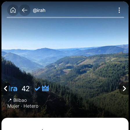
@irah
Ira
✓ 🜲
42
📍
Bilbao
Mujer ·
Hetero