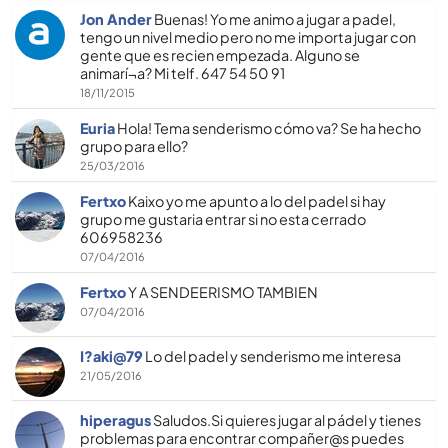
Jon Ander
Buenas! Yo me animo a jugar a padel,
tengo un nivel medio pero no me importa jugar con
gente que es recien empezada. Alguno se
animarí¬a? Mi telf. 647 54 50 91
18/11/2015
Euria
Hola! Tema senderismo cómo va? Se ha hecho
grupo para ello?
25/03/2016
Fertxo
Kaixo yo me apunto a lo del padel si hay
grupo me gustaria entrar si no esta cerrado
606958236
07/04/2016
Fertxo
Y A SENDEERISMO TAMBIEN
07/04/2016
I?aki@79
Lo del padel y senderismo me interesa
21/05/2016
hiperagus
Saludos.Si quieres jugar al pádel y tienes
problemas para encontrar compañer@s puedes