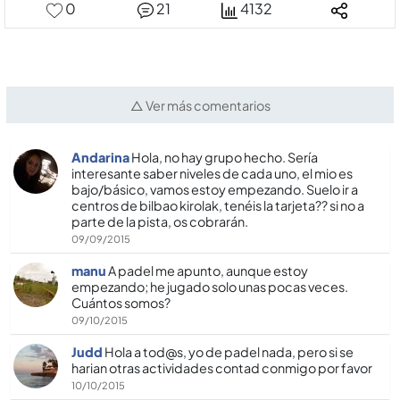
0
21
4132
△ Ver más comentarios
Andarina
Hola, no hay grupo hecho. Serí­a
interesante saber niveles de cada uno, el mio es
bajo/básico, vamos estoy empezando. Suelo ir a
centros de bilbao kirolak, tenéis la tarjeta?? si no a
parte de la pista, os cobrarán.
09/09/2015
manu
A padel me apunto, aunque estoy
empezando; he jugado solo unas pocas veces.
Cuántos somos?
09/10/2015
Judd
Hola a tod@s, yo de padel nada, pero si se
harian otras actividades contad conmigo por favor
10/10/2015