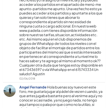
acceder a los partidos en el apartado de menú-me
apunto-partidos me apunto. Una vez hecho esto ya
puedes acceder a los partidos y apuntarte a los que
quieras y tan solo tienes que abonar lo
correspondiente al partido sin necesidad de
ninguna cuota o cargo adicional. En nuestra web
www.padelia.com tienes disponible información
sobre nuestras tarifas,situacion,actividades etc.
etc. Así­ mismo aquí­ en el club disponemos de
grupos de WhatsApp de todos los niveles con el
objeto de facilitar el montaje de partidos entre los
participantes del mismo así­ que si estás interesado
en pertenecer al correspondiente a tu nivel me lo
haces saber y te agrego al mismo al momento ok??
Cualquier otra duda que tengas estoy disponible en
el 673436597 o ví­a WhatsApp en el 615743334 Un
saludo!! Agustin
02/06/2018
Angel Fernande
Hola buenas soy nuevo en este
foro, me gustarí­a jugar al pádel de vez en cuando, ya
que antes jugaba bastante pero al venirme aquí­ y no
conocer a casi nadie, ya no juego nada, no tengo
aqui tampoco pala por que como no la utilizo, si