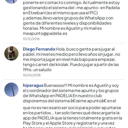
ponerte en contacto conmigo. Actualmente estoy
gestionando el sistema del -me apunto- en Padelia
en Etxebarri (es el mismo que usa el PIC)
y,ademas,llevo varios grupos de WhatsApp con
gente de diferentes niveles y disponibilidades
horarias. Mi nombre es Agustin y mi mail es
meapunto@padelia.es
10/12/2016
Diego Fernando
Hola, busco gente para jugar al
pádel, mi nivel es medio pero llevo años sin jugar..no
me importa jugar en nivel más bajo para empezar,
tengo carnet del kirolak. Puedo jugar a partir de las
19hs..un saludo
15/04/2018
hiperagus
Buenassss!!! Mi nombre es Agustí­n y soy
el coordinador del sistema me apunto y los grupos
de WhatsApp en PADELIA En nuestro club
disponemos del sistema â€œme apuntoâ€ en el
que no es necesario ser socio para poder apuntarse
en los partidos... tan solo tienes qué descargarte la
app de PADELIA que la tienes totalmente gratis en la
Play Store y el Apple Store y registrarte y una vez
hecho eso yo te asigno un nivel inicial y ya puedes