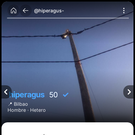
@hiperagus-
hiperagus
✓
50
📍
Bilbao
Hombre ·
Hetero