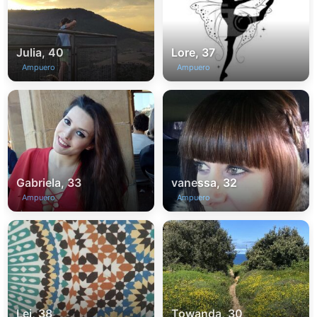
Julia, 40
Lore, 37
Ampuero
Ampuero
Gabriela, 33
vanessa, 32
Ampuero
Ampuero
Lei, 38
Towanda, 30