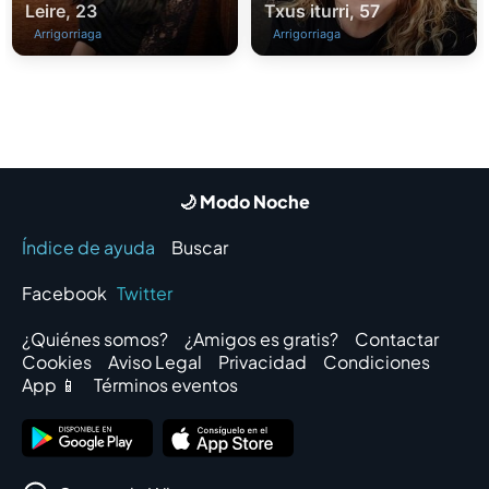
Leire, 23
Txus iturri, 57
Arrigorriaga
Arrigorriaga
🌙 Modo Noche
Índice de ayuda
Buscar
Facebook
Twitter
¿Quiénes somos?
¿Amigos es gratis?
Contactar
Cookies
Aviso Legal
Privacidad
Condiciones
App 📱
Términos eventos