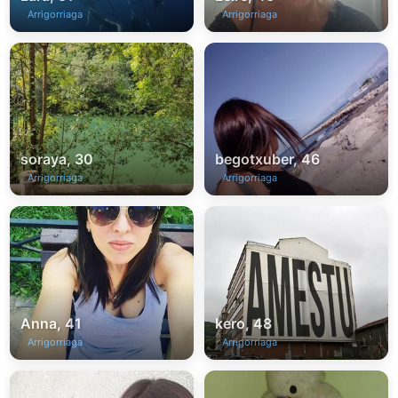
Arrigorriaga
Arrigorriaga
soraya, 30
begotxuber, 46
Arrigorriaga
Arrigorriaga
Anna, 41
kero, 48
Arrigorriaga
Arrigorriaga