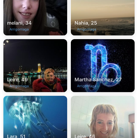
melani, 34
Nahia, 25
Arrigorriaga
Arrigorriaga
Leire, 49
Martha Sanchez, 27
Arrigorriaga
Arrigorriaga
Lara, 51
Leire, 46