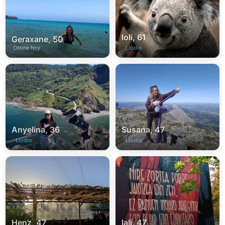
loli, 61
Geraxane, 50
Online hoy
Llodio
Anyelina, 36
Susana, 47
Llodio
Llodio
Henz, 47
lali, 47