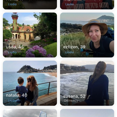
Llodio
Llodio
usoa, 45
eztizen, 39
Llodio
Llodio
natalia, 40
susana, 52
Llodio
Online hoy