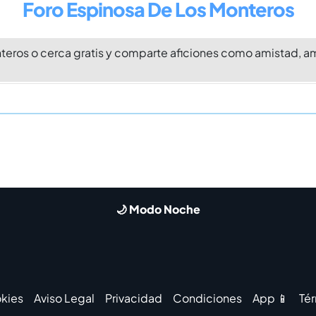
Foro Espinosa De Los Monteros
teros o cerca gratis y comparte aficiones como amistad, a
🌙 Modo Noche
kies
Aviso Legal
Privacidad
Condiciones
App 📱
Té