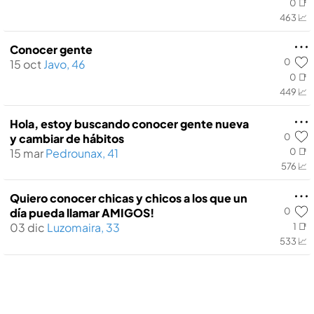
0 📑
463 📈
Conocer gente
0
15 oct
Javo, 46
0 📑
449 📈
Hola, estoy buscando conocer gente nueva
0
y cambiar de hábitos
15 mar
Pedrounax, 41
0 📑
576 📈
Quiero conocer chicas y chicos a los que un
0
dí­a pueda llamar AMIGOS!
03 dic
Luzomaira, 33
1 📑
533 📈