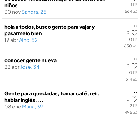
niños
1 📑
30 nov
Sandra, 25
564 📈
hola a todos,busco gente para vajar y
0
pasarmelo bien
19 abr
Aino, 52
0 📑
650 📈
conocer gente nueva
0
22 abr
Jose, 34
0 📑
514 📈
Gente para quedadas, tomar café, reir,
0
hablar inglés....
08 ene
Maria, 39
2 📑
495 📈