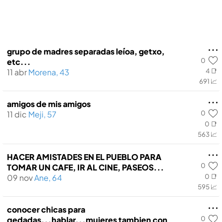
grupo de madres separadas leí­oa, getxo,
0
etc...
11 abr
Morena, 43
4 📑
691 📈
amigos de mis amigos
0
11 dic
Meji, 57
0 📑
563 📈
HACER AMISTADES EN EL PUEBLO PARA
0
TOMAR UN CAFE, IR AL CINE, PASEOS...
09 nov
Ane, 64
0 📑
595 📈
conocer chicas para
0
qedadas...hablar...mujeres tambien con