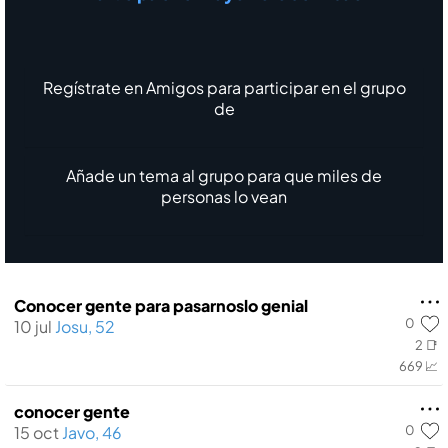
Regístrate en Amigos para participar en el grupo
de
Añade un tema al grupo para que miles de
personas lo vean
Conocer gente para pasarnoslo genial
0
10 jul
Josu, 52
2 📑
669 📈
conocer gente
0
15 oct
Javo, 46