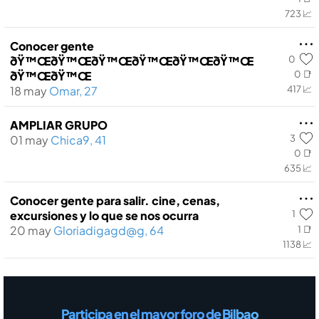
723 📈
Conocer gente
0
ðŸ™ŒðŸ™ŒðŸ™ŒðŸ™ŒðŸ™ŒðŸ™Œ
ðŸ™ŒðŸ™Œ
0 📑
18 may
Omar, 27
417 📈
AMPLIAR GRUPO
3
01 may
Chica9, 41
0 📑
635 📈
Conocer gente para salir. cine, cenas,
1
excursiones y lo que se nos ocurra
20 may
Gloriadigagd@g, 64
1 📑
1138 📈
Participa en el mayor foro de Bilbao