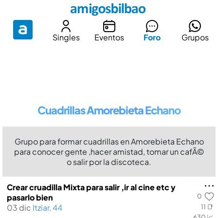
Singles
Eventos
Foro
Grupos
Cuadrillas Amorebieta Echano
Grupo para formar cuadrillas en Amorebieta Echano
para conocer gente ,hacer amistad, tomar un cafÃ©
o salir por la discoteca.
Crear cruadilla Mixta para salir ,ir al cine etc y
0
pasarlo bien
03 dic
Itziar, 44
11 📑
630 📈