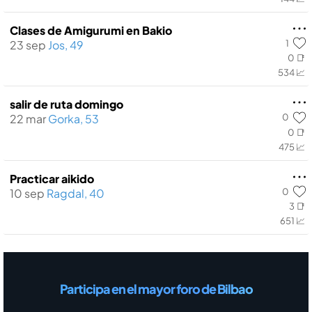
Clases de Amigurumi en Bakio
1
23 sep
Jos, 49
0 📑
534 📈
salir de ruta domingo
0
22 mar
Gorka, 53
0 📑
475 📈
Practicar aikido
0
10 sep
Ragdal, 40
3 📑
651 📈
Participa en el mayor foro de Bilbao