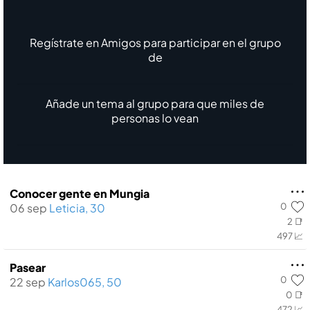
Regístrate en Amigos para participar en el grupo
de
Añade un tema al grupo para que miles de
personas lo vean
Conocer gente en Mungia
0
06 sep
Leticia, 30
2 📑
497 📈
Pasear
0
22 sep
Karlos065, 50
0 📑
472 📈