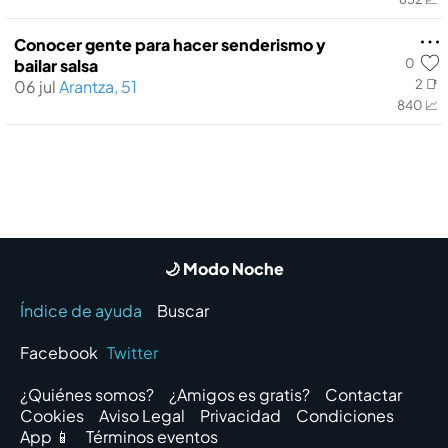
Conocer gente para hacer senderismo y
0
bailar salsa
06 jul
Arantza, 51
2 📑
840 📈
🌙 Modo Noche
Índice de ayuda
Buscar
Facebook
Twitter
¿Quiénes somos?
¿Amigos es gratis?
Contactar
Cookies
Aviso Legal
Privacidad
Condiciones
App 📱
Términos eventos