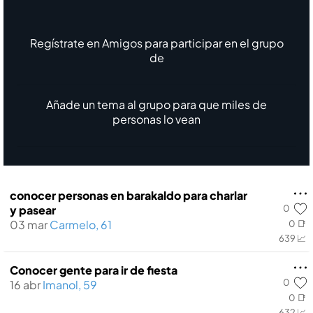
Regístrate en Amigos para participar en el grupo
de
Añade un tema al grupo para que miles de
personas lo vean
conocer personas en barakaldo para charlar
0
y pasear
03 mar
Carmelo, 61
0 📑
639 📈
Conocer gente para ir de fiesta
0
16 abr
Imanol, 59
0 📑
632 📈