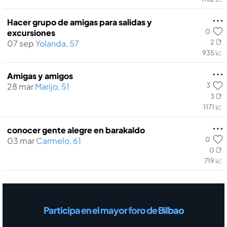
Hacer grupo de amigas para salidas y
0
excursiones
07 sep
Yolanda, 57
2 📑
935 📈
Amigas y amigos
3
28 mar
Marijo, 51
3 📑
1171 📈
conocer gente alegre en barakaldo
0
03 mar
Carmelo, 61
0 📑
719 📈
Participa en el mayor foro de Bilbao