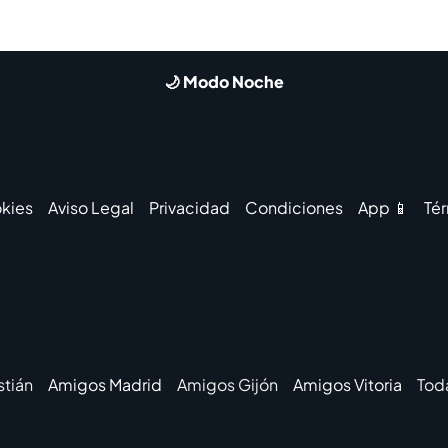
🌙 Modo Noche
kies
Aviso Legal
Privacidad
Condiciones
App 📱
Té
tián
Amigos Madrid
Amigos Gijón
Amigos Vitoria
Tod