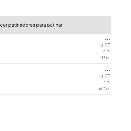
cer patinadores para patinar
0
0 📑
113 📈
0
1 📑
462 📈