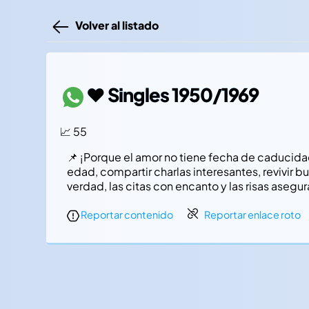
Volver al listado
❤️ Singles 1950/1969
📈 55
📌 ¡Porque el amor no tiene fecha de caducidad
edad, compartir charlas interesantes, revivir 
verdad, las citas con encanto y las risas aseg
Reportar contenido
Reportar enlace roto