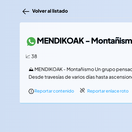
Volver al listado
MENDIKOAK - Montañis
📈 38
⛰️ MENDIKOAK - Montañismo Un grupo pensado p
Desde travesías de varios días hasta ascensio
Reportar contenido
Reportar enlace roto