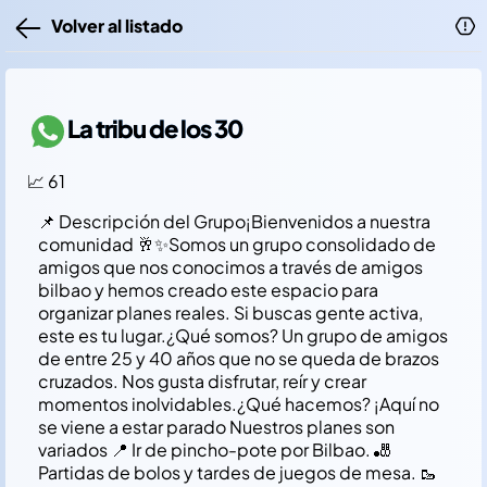
Volver al listado
La tribu de los 30
📈 61
​📌 Descripción del Grupo ​¡Bienvenidos a nuestra
comunidad 🥂✨ ​Somos un grupo consolidado de
amigos que nos conocimos a través de amigos
bilbao y hemos creado este espacio para
organizar planes reales. Si buscas gente activa,
este es tu lugar. ​¿Qué somos? Un grupo de amigos
de entre 25 y 40 años que no se queda de brazos
cruzados. Nos gusta disfrutar, reír y crear
momentos inolvidables. ​¿Qué hacemos? ¡Aquí no
se viene a estar parado Nuestros planes son
variados 📍 Ir de pincho-pote por Bilbao. 🎳
Partidas de bolos y tardes de juegos de mesa. 🥾