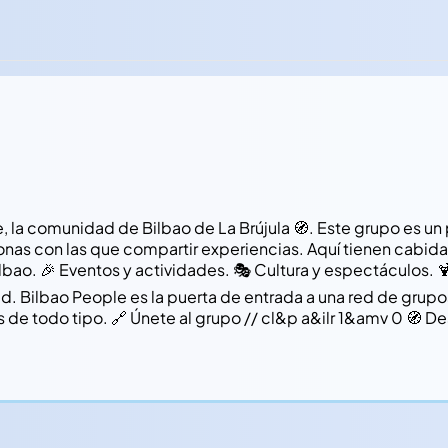
la comunidad de Bilbao de La Brújula 🧭. Este grupo es un
sonas con las que compartir experiencias. Aquí tienen cabid
 Bilbao. 🎉 Eventos y actividades. 🎭 Cultura y espectáculos. 
 Bilbao People es la puerta de entrada a una red de grup
s de todo tipo. 🔗 Únete al grupo // cl&p a&ilr 1&amv 0 🧭 D