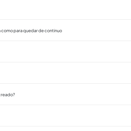
va como para quedar de continuo
 creado?