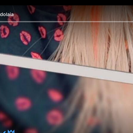
olaia
 🜲