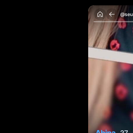
@seud
Ahina
✓