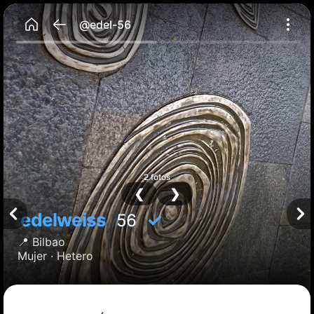
@edel-56
2 fotos
❮
❯
edelweiss
✓
56
📍
Bilbao
Mujer ·
Hetero