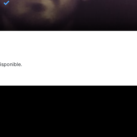
✓
isponible.