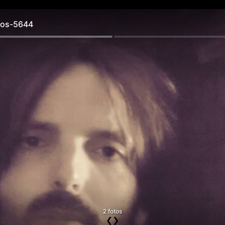
os-5644
2 fotos
❮
❯