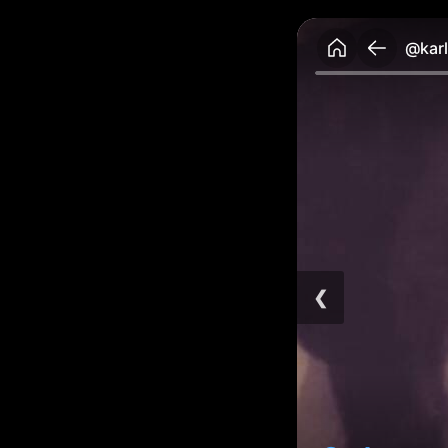
@karl
❮